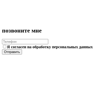
Я согласен на обработку персональных данных
Отправить
Сообщение отправлено
заполнить еще раз
позвоните мне
Я согласен на обработку персональных данных
Отправить
Для малого бизнеса
IT-Discounter
MVP
Предпроектная аналитика
Консультация от
тех.директора
Для среднего и крупного бизнеса
Предпроектная аналитика
MVP
Аутсорсинг
Аутстаффинг
Digital Strategy
Корпоративное IT обучение