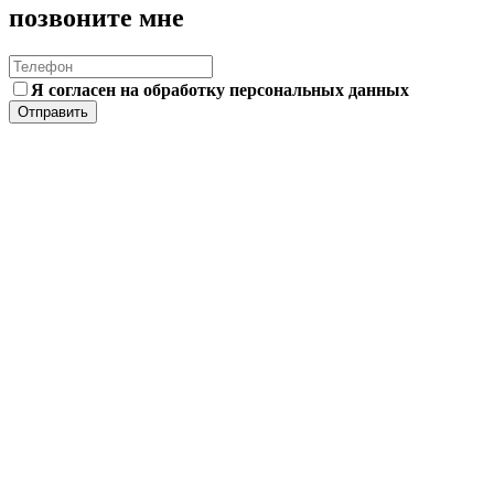
позвоните мне
Я согласен на обработку персональных данных
Отправить
Для малого бизнеса
IT-Discounter
MVP
Предпроектная аналитика
Консультация от
тех.директора
Для среднего и крупного бизнеса
Предпроектная аналитика
MVP
Аутсорсинг
Аутстаффинг
Digital Strategy
Корпоративное IT обучение
Обучение IT-специалистов
Организация стажировок
Школа Смартап
Для разработчиков