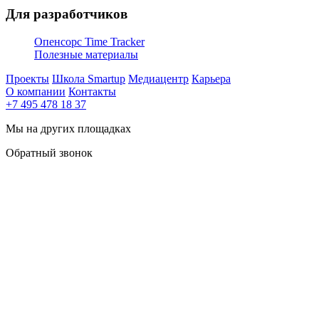
Для разработчиков
Опенсорс Time Tracker
Полезные материалы
Проекты
Школа Smartup
Медиацентр
Карьера
О компании
Контакты
+7 495 478 18 37
Мы на других площадках
Обратный звонок
Задача
Обновить сервис и IT-инфраструктуру, чтобы ускорить
внедрение платформы для новых клиентов.