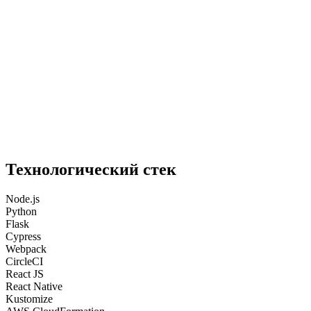
Технологический стек
Node.js
Python
Flask
Cypress
Webpack
CircleCI
React JS
React Native
Kustomize